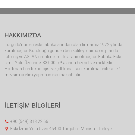
HAKKIMIZDA
Turgutlu’nun en eski fabrikalarından olan firmamız 1972 yılında
kurulmuştur. Kurulduğu günden beri kaliteyi daima ön planda
tutmuş ve ASLAN ürünleri ismi ile aranır olmuştur. Fabrika Eski
İzmir Yolu Üzerinde, 33.000 m² alanda hizmet vermektedir.
Hoffman fırın teknolojisi ve çift kanal suni kurutma ünitesi ile 4
mevsim üretim yapma imkanına sahiptir.
İLETİŞİM BİLGİLERİ
+90 (549) 313 22 66
Eski İzmir Yolu Üzeri 45400 Turgutlu - Manisa - Türkiye