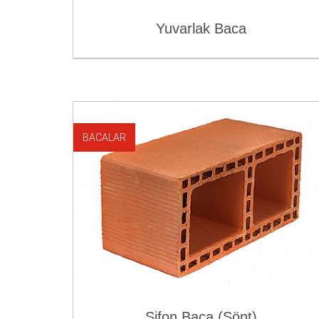
Yuvarlak Baca
BACALAR
Sifon Baca (Şönt)