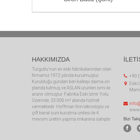
HAKKIMIZDA
İLETİ
Turgutlu’nun en eski fabrikalarından olan
firmamız 1972 yılında kurulmuştur.
+90 (
Kurulduğu günden beri kaliteyi daima ön
Eski 
planda tutmuş ve ASLAN ürünleri ismi ile
Manis
aranır olmuştur. Fabrika Eski İzmir Yolu
Üzerinde, 33.000 m² alanda hizmet
info
vermektedir. Hoffman fırın teknolojisi ve
www.
çift kanal suni kurutma ünitesi ile 4
Bizi Tak
mevsim üretim yapma imkanına sahiptir.