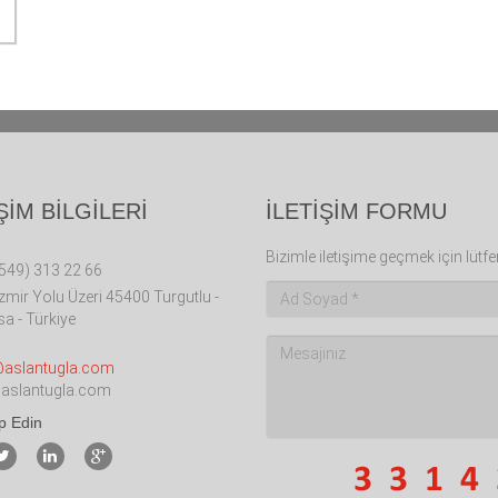
ŞİM BİLGİLERİ
İLETİŞİM FORMU
Bizimle iletişime geçmek için lüt
549) 313 22 66
İzmir Yolu Üzeri 45400 Turgutlu -
a - Türkiye
@aslantugla.com
aslantugla.com
ip Edin