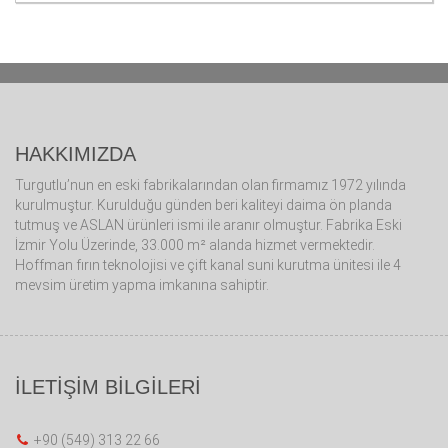
HAKKIMIZDA
Turgutlu’nun en eski fabrikalarından olan firmamız 1972 yılında
kurulmuştur. Kurulduğu günden beri kaliteyi daima ön planda
tutmuş ve ASLAN ürünleri ismi ile aranır olmuştur. Fabrika Eski
İzmir Yolu Üzerinde, 33.000 m² alanda hizmet vermektedir.
Hoffman fırın teknolojisi ve çift kanal suni kurutma ünitesi ile 4
mevsim üretim yapma imkanına sahiptir.
İLETİŞİM BİLGİLERİ
+90 (549) 313 22 66